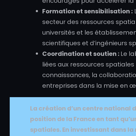
encouragés pour accélérer la 
Formation et sensibilisation :
L
secteur des ressources spatia
universités et les établissem
scientifiques et d’ingénieurs
Coordination et soutien :
Le la
liées aux ressources spatiales
connaissances, la collaboratio
entreprises dans la mise en œu
La création d’un
centre national 
position de la France en tant qu’
spatiales. En investissant dans l