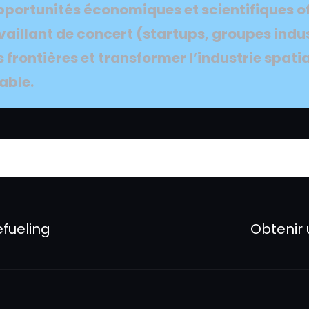
opportunités économiques et scientifiques of
vaillant de concert (startups, groupes indus
 frontières et transformer l’industrie spati
able.
efueling
Obtenir