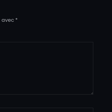
s avec
*