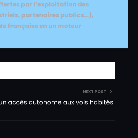
fertes par l’exploitation des
triels, partenaires publics…),
ale française en un
moteur
NEXT POST
 un accès autonome aux vols habités