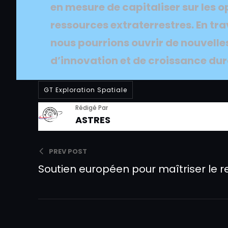
en mesure de
capitaliser
sur les 
ressources extraterrestres. En tra
nous pourrions ouvrir de nouvelles
d’innovation et de croissance dur
GT Exploration Spatiale
Rédigé Par
ASTRES
PREV POST
Soutien européen pour maîtriser le r