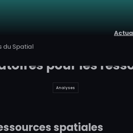
Actua
s du Spatial
atoires pour les ress
Analyses
ressources spatiales