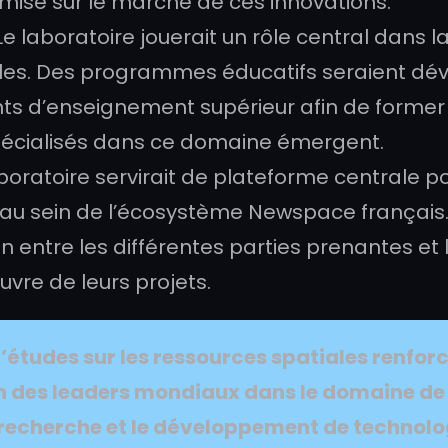
mise sur le marché de ces innovations.
e laboratoire jouerait un rôle central dans l
les. Des programmes éducatifs seraient dév
ents d’enseignement supérieur afin de forme
 spécialisés dans ce domaine émergent.
boratoire servirait de plateforme centrale po
 au sein de l’écosystème Newspace français. I
n entre les différentes parties prenantes et 
vre de leurs projets.
d’études
sur les ressources spatiales renfor
un des leaders mondiaux dans le domaine de 
a recherche et le développement de technolo